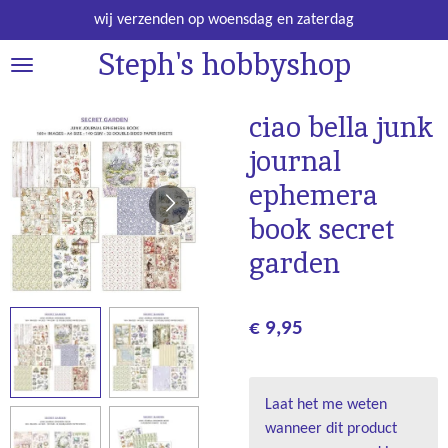
Ga
wij verzenden op woensdag en zaterdag
direct
Steph's hobbyshop
naar
de
hoofdinhoud
ciao bella junk
journal
ephemera
book secret
garden
€ 9,95
Laat het me weten
wanneer dit product