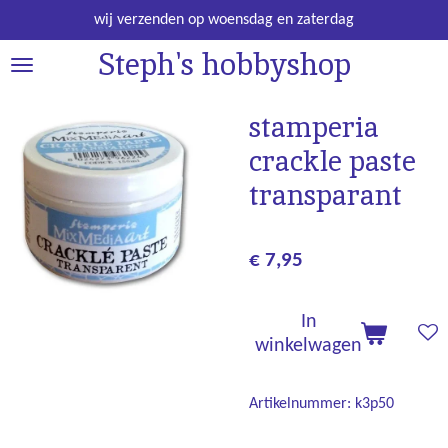
Ga
wij verzenden op woensdag en zaterdag
direct
Steph's hobbyshop
naar
de
hoofdinhoud
stamperia
crackle paste
transparant
€ 7,95
In
winkelwagen
Artikelnummer:
k3p50