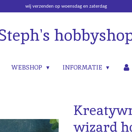
wij verzenden op woensdag en zaterdag
Steph's hobbysho
WEBSHOP
INFORMATIE
Kreatywn
wizard h