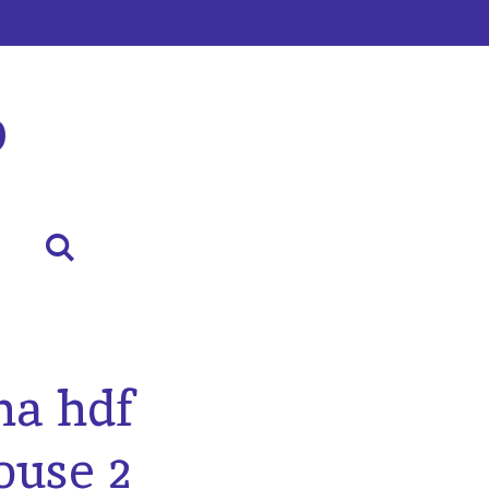
p
a hdf
ouse 2