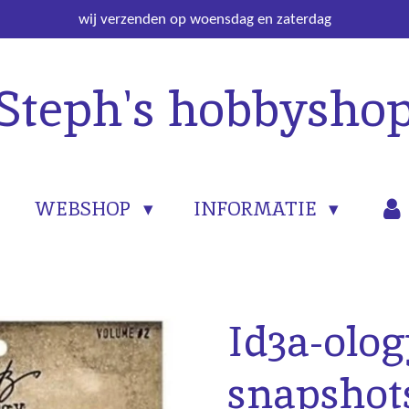
wij verzenden op woensdag en zaterdag
Steph's hobbysho
WEBSHOP
INFORMATIE
Id3a-olog
snapshot