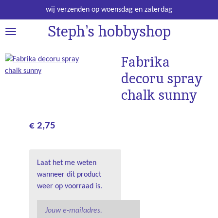
Ga
wij verzenden op woensdag en zaterdag
direct
Steph's hobbyshop
naar
de
hoofdinhoud
Fabrika
decoru spray
chalk sunny
€ 2,75
Laat het me weten
wanneer dit product
weer op voorraad is.