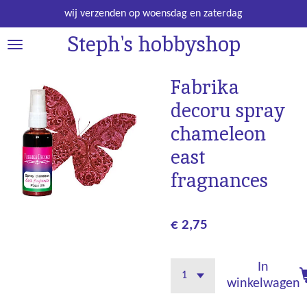
Ga
wij verzenden op woensdag en zaterdag
direct
Steph's hobbyshop
naar
de
hoofdinhoud
Fabrika
decoru spray
chameleon
east
fragnances
€ 2,75
In
winkelwagen