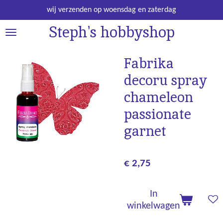
Ga
wij verzenden op woensdag en zaterdag
direct
Steph's hobbyshop
naar
de
hoofdinhoud
Fabrika
decoru spray
chameleon
passionate
garnet
€ 2,75
In
winkelwagen