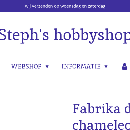
wij verzenden op woensdag en zaterdag
Steph's hobbysho
WEBSHOP
INFORMATIE
Fabrika 
chamele