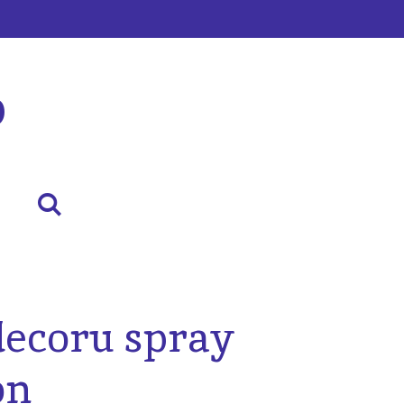
p
decoru spray
on