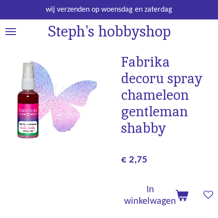
Ga
wij verzenden op woensdag en zaterdag
direct
Steph's hobbyshop
naar
de
hoofdinhoud
Fabrika
decoru spray
chameleon
gentleman
shabby
€ 2,75
In
winkelwagen