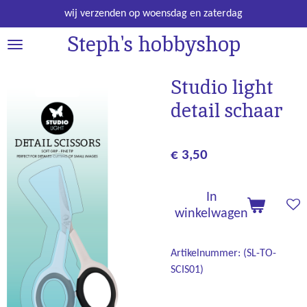
Ga
wij verzenden op woensdag en zaterdag
direct
Steph's hobbyshop
naar
de
hoofdinhoud
Studio light
detail schaar
€ 3,50
In
winkelwagen
Artikelnummer:
(SL-TO-
SCIS01)