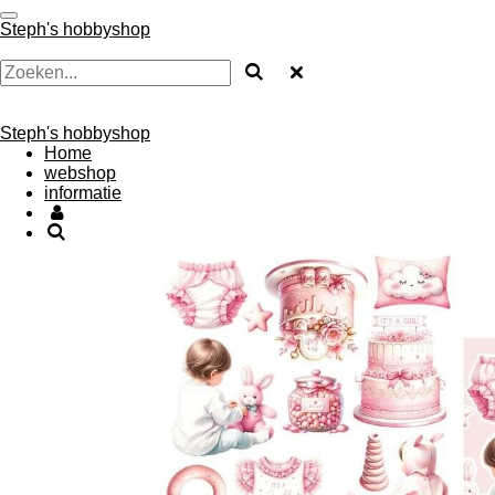
Ga
Steph's hobbyshop
direct
naar
de
hoofdinhoud
Steph's hobbyshop
Home
webshop
informatie