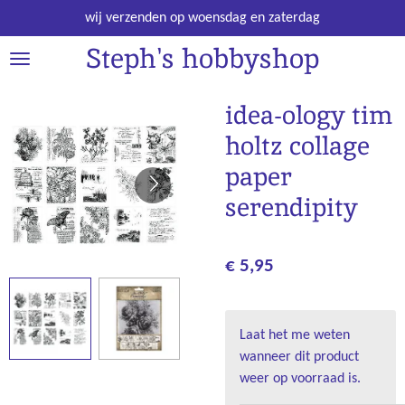
Ga
wij verzenden op woensdag en zaterdag
direct
Steph's hobbyshop
naar
de
hoofdinhoud
idea-ology tim
holtz collage
paper
serendipity
€ 5,95
Laat het me weten
wanneer dit product
weer op voorraad is.