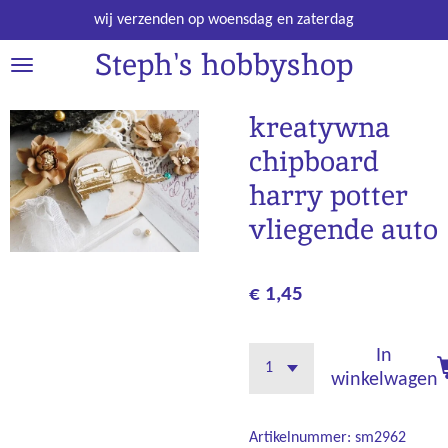
Ga
wij verzenden op woensdag en zaterdag
direct
Steph's hobbyshop
naar
de
hoofdinhoud
kreatywna
chipboard
harry potter
vliegende auto
€ 1,45
In
winkelwagen
Artikelnummer:
sm2962