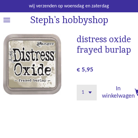
Ga
wij verzenden op woensdag en zaterdag
direct
Steph's hobbyshop
naar
de
hoofdinhoud
distress oxide
frayed burlap
€ 5,95
In
winkelwagen