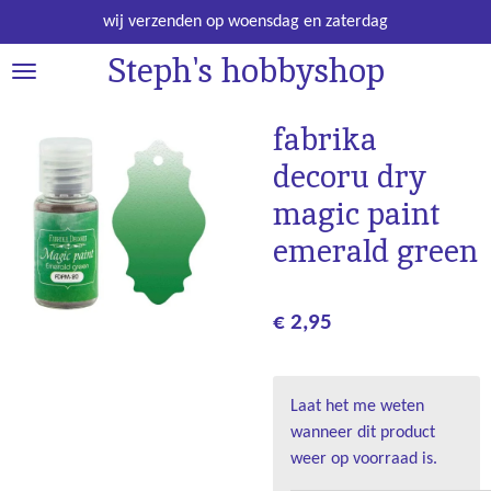
Ga
wij verzenden op woensdag en zaterdag
direct
Steph's hobbyshop
naar
de
hoofdinhoud
fabrika
decoru dry
magic paint
emerald green
€ 2,95
Laat het me weten
wanneer dit product
weer op voorraad is.