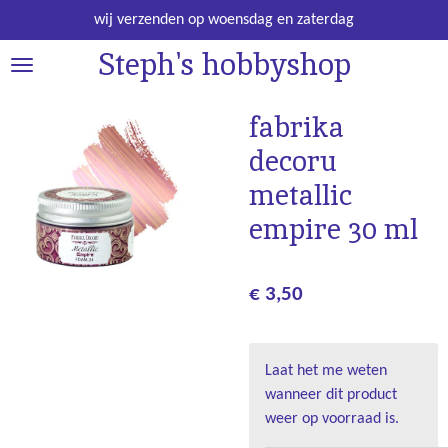
Ga
wij verzenden op woensdag en zaterdag
direct
Steph's hobbyshop
naar
de
hoofdinhoud
fabrika
decoru
metallic
empire 30 ml
€ 3,50
Laat het me weten
wanneer dit product
weer op voorraad is.