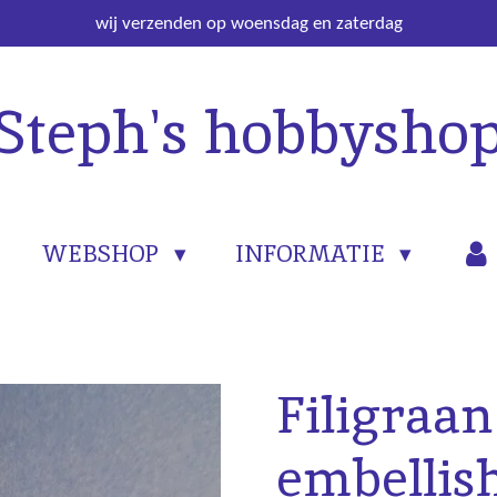
wij verzenden op woensdag en zaterdag
Steph's hobbysho
WEBSHOP
INFORMATIE
Filigraan
embellis