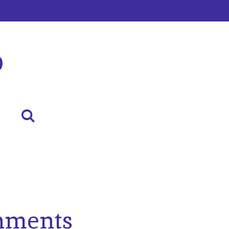
p
hments