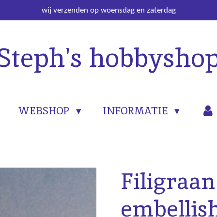
wij verzenden op woensdag en zaterdag
Steph's hobbysho
WEBSHOP
INFORMATIE
Filigraan
embellis