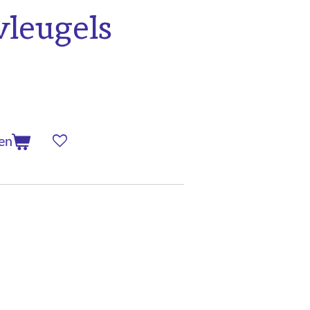
 vleugels
en