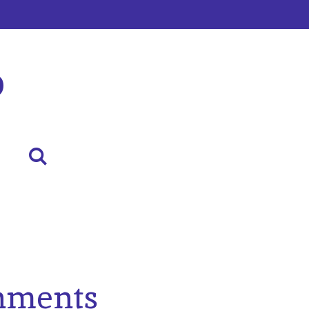
p
hments