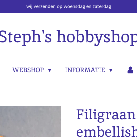
wij verzenden op woensdag en zaterdag
Steph's hobbysho
WEBSHOP
INFORMATIE
Filigraan
embellis