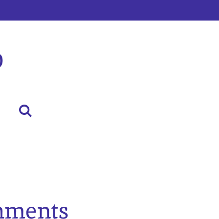
p
hments