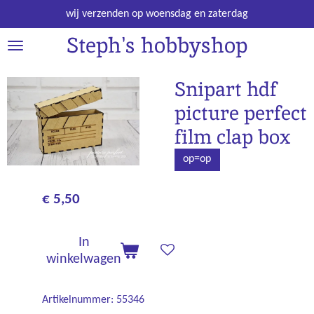
Ga
wij verzenden op woensdag en zaterdag
direct
Steph's hobbyshop
naar
de
hoofdinhoud
Snipart hdf
picture perfect
film clap box
op=op
€ 5,50
In
winkelwagen
Artikelnummer:
55346