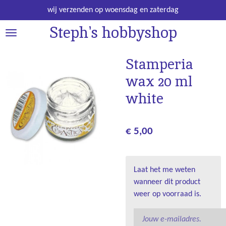
Ga
wij verzenden op woensdag en zaterdag
direct
Steph's hobbyshop
naar
de
hoofdinhoud
Stamperia
wax 20 ml
white
€ 5,00
Laat het me weten
wanneer dit product
weer op voorraad is.