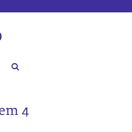
p
oem 4