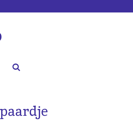
p
epaardje