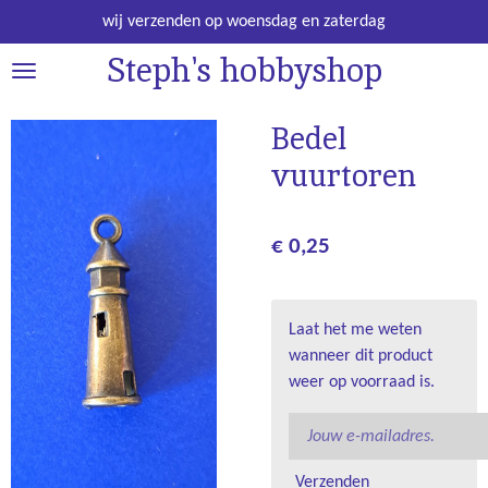
Ga
wij verzenden op woensdag en zaterdag
direct
Steph's hobbyshop
naar
de
hoofdinhoud
Bedel
vuurtoren
€ 0,25
Laat het me weten
wanneer dit product
weer op voorraad is.
Verzenden