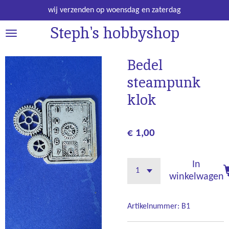
Ga
wij verzenden op woensdag en zaterdag
direct
Steph's hobbyshop
naar
de
hoofdinhoud
Bedel
steampunk
klok
€ 1,00
In
winkelwagen
Artikelnummer:
B1