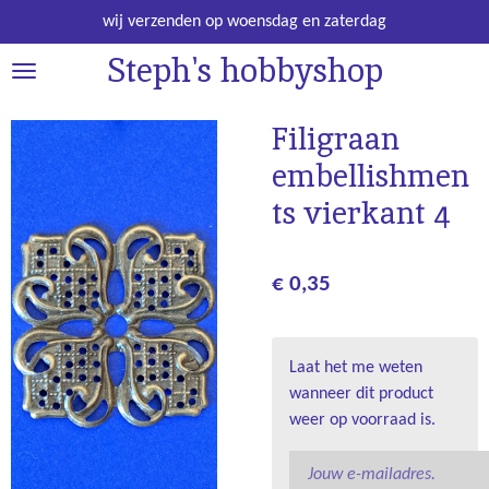
Ga
wij verzenden op woensdag en zaterdag
direct
Steph's hobbyshop
naar
de
hoofdinhoud
Filigraan
embellishmen
ts vierkant 4
€ 0,35
Laat het me weten
wanneer dit product
weer op voorraad is.