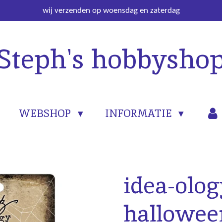
wij verzenden op woensdag en zaterdag
Steph's hobbysho
WEBSHOP
INFORMATIE
idea-olog
hallowee