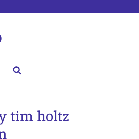
p
y tim holtz
n