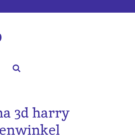
p
a 3d harry
lenwinkel