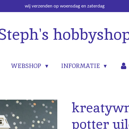
wij verzenden op woensdag en zaterdag
Steph's hobbysho
WEBSHOP
INFORMATIE
kreatywn
potter ui