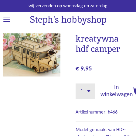
Ga
wij verzenden op woensdag en zaterdag
direct
Steph's hobbyshop
naar
de
hoofdinhoud
kreatywna
hdf camper
€ 9,95
In
winkelwagen
Artikelnummer:
h466
Model gemaakt van HDF-