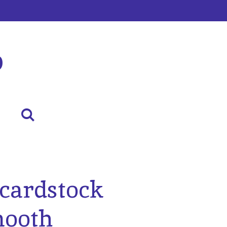
p
 cardstock
mooth