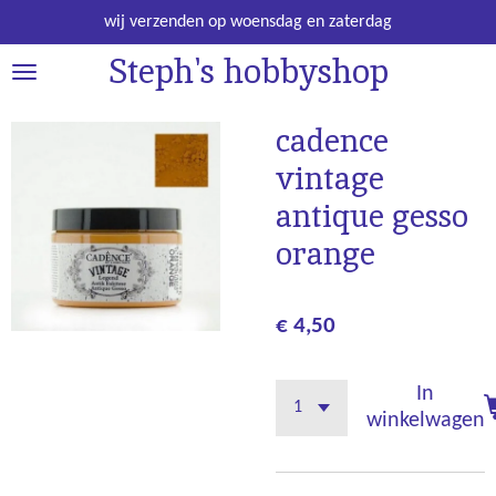
Ga
wij verzenden op woensdag en zaterdag
direct
Steph's hobbyshop
naar
de
hoofdinhoud
cadence
vintage
antique gesso
orange
€ 4,50
In
winkelwagen