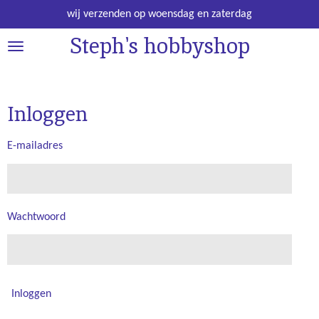
Ga
wij verzenden op woensdag en zaterdag
direct
Steph's hobbyshop
naar
de
hoofdinhoud
Inloggen
E-mailadres
Wachtwoord
Inloggen